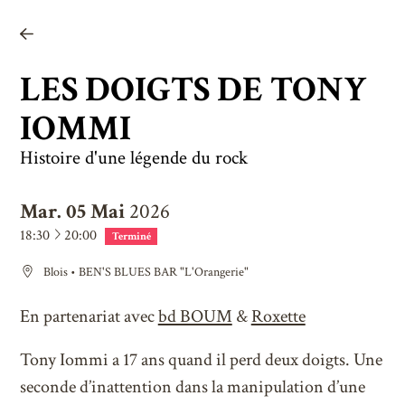
Newsletter
Facebook
LES DOIGTS DE TONY
Instagram
IOMMI
Linkedin
Histoire d'une légende du rock
Twitter
Youtube
Mar.
05
Mai
2026
à
18:30
20:00
Terminé
Blois
•
BEN'S BLUES BAR "L'Orangerie"
En partenariat avec
bd BOUM
&
Roxette
Tony Iommi a 17 ans quand il perd deux doigts. Une
seconde d’inattention dans la manipulation d’une