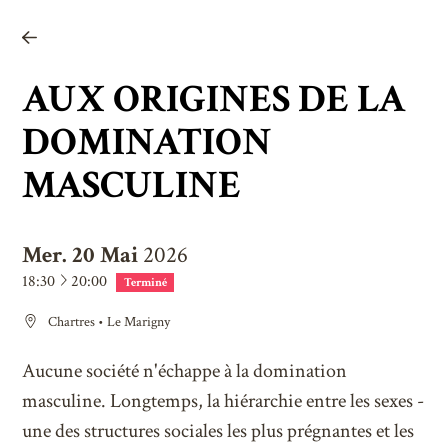
Newsletter
Facebook
AUX ORIGINES DE LA
Instagram
DOMINATION
Linkedin
MASCULINE
Twitter
Youtube
Mer.
20
Mai
2026
à
18:30
20:00
Terminé
Chartres
•
Le Marigny
Aucune société n'échappe à la domination
masculine. Longtemps, la hiérarchie entre les sexes -
une des structures sociales les plus prégnantes et les