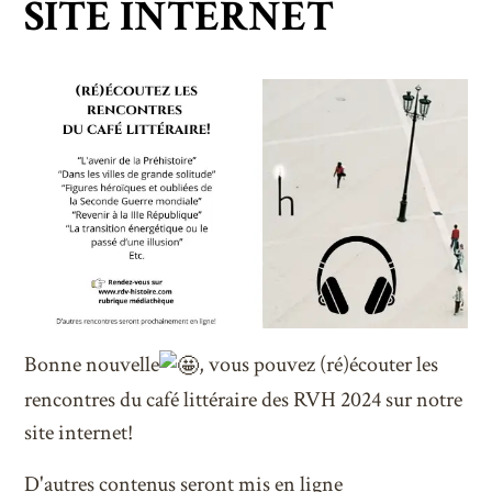
Newsletter
SITE INTERNET
Facebook
Instagram
Linkedin
Twitter
Youtube
Bonne nouvelle
, vous pouvez (ré)écouter les
rencontres du café littéraire des RVH 2024 sur notre
site internet!
D'autres contenus seront mis en ligne