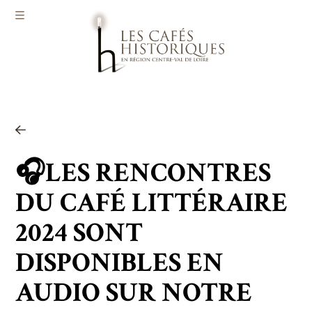
Aller au contenu principal
Qui sommes-nous ?
Actualités
​​🎧LES RENCONTRES
Agenda
DU CAFÉ LITTÉRAIRE
Infos pratiques
2024 SONT
DISPONIBLES EN
Contact
AUDIO SUR NOTRE