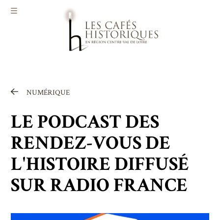
Aller au contenu principal
NUMÉRIQUE
Qui sommes-nous ?
Actualités
LE PODCAST DES
Agenda
RENDEZ-VOUS DE
Infos pratiques
L'HISTOIRE DIFFUSÉ
SUR RADIO FRANCE
Contact