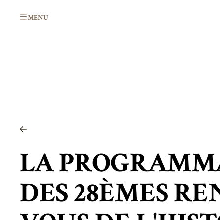
Aller au contenu principal
LA PROGRAMM
DES 28ÈMES RE